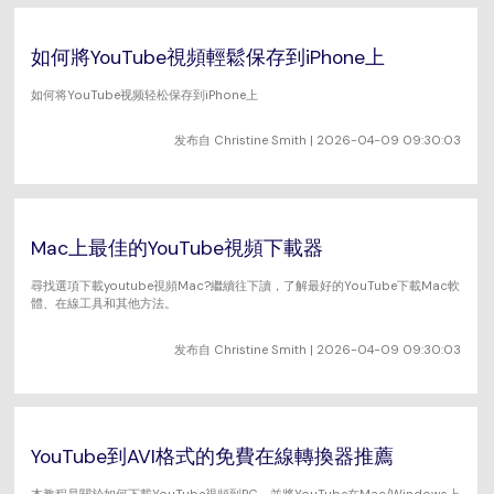
技術規格
search
支援的格式、裝置和 GPU 的完整清單。
電影使用者
最新功能
如何將YouTube視頻輕鬆保存到iPhone上
最新的產品新聞和更新資訊。
查找更多解決方案
如何将YouTube视频轻松保存到iPhone上
发布自
Christine Smith
| 2026-04-09 09:30:03
Mac上最佳的YouTube視頻下載器
尋找選項下載youtube視頻Mac?繼續往下讀，了解最好的YouTube下載Mac軟
體、在線工具和其他方法。
发布自
Christine Smith
| 2026-04-09 09:30:03
YouTube到AVI格式的免費在線轉換器推薦