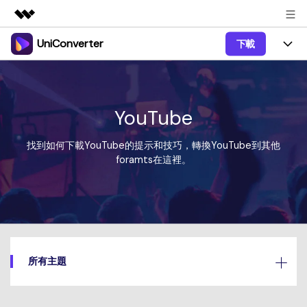
UniConverter
下載
精選產品
AIGC 數位創意
產品
商務
實用工具
總覽
UniConverter-影片轉換器
功能
YouTube
關於我們
解決方案
Windows 系統 UniConverter
影片/音訊
指南
找到如何下載YouTube的提示和技巧，轉換YouTube到其他
新聞中心
foramts在這裡。
Mac 系統 UniConverter
人工智慧實驗室
提示和技巧
商店
免費影片轉換器
更多工具
DVD 使用者
幫助中心
支援
免費影片轉換器
社群媒體使用者
影片教程
觀看影片教程，瞭解如何使用 UniConverter。
Sign In
適用於 Mac 系統的免費影片轉換器
立即購買
所有主題
創意設計
聯絡支援中心
獲取您使用 UniConverter 所需的所有資訊。
攝影